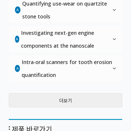
Quantifying use-wear on quartzite
A
stone tools
Investigating next-gen engine
A
components at the nanoscale
Intra-oral scanners for tooth erosion
A
quantification
더보기
제품 바로가기