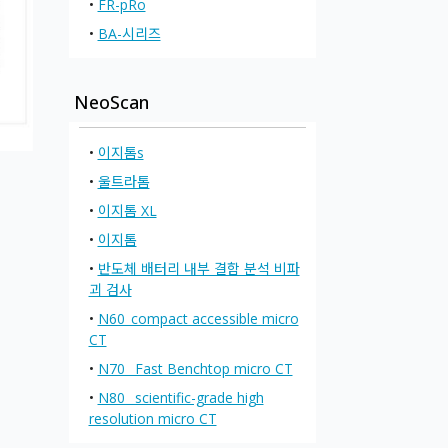
•
FR-pRo
•
BA-시리즈
NeoScan
•
이지톰s
•
울트라톰
•
이지톰 XL
•
이지톰
•
반도체 배터리 내부 결함 분석 비파
괴 검사
•
N60_compact accessible micro
CT
•
N70_ Fast Benchtop micro CT
•
N80_ scientific-grade high
resolution micro CT