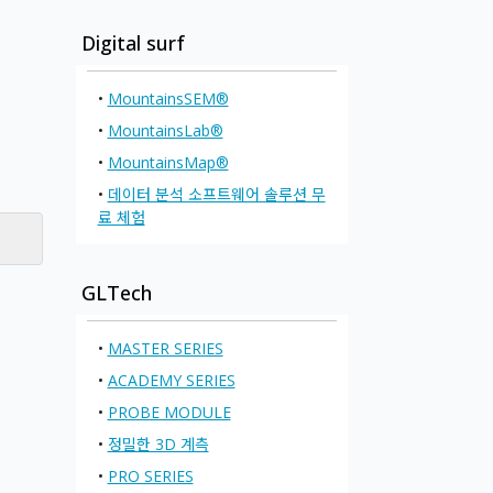
Digital surf
•
MountainsSEM®
•
MountainsLab®
•
MountainsMap®
•
데이터 분석 소프트웨어 솔루션 무
료 체험
GLTech
•
MASTER SERIES
•
ACADEMY SERIES
•
PROBE MODULE
•
정밀한 3D 계측
•
PRO SERIES